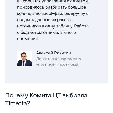
в Excel. Для управления бюджетом
приходилось разбирать большое
количество Excel-файлов, вручную
сводить данные из разных
источников в одну таблицу. Работа
с бюджетом отнимала много
времени».
Алексей Ракитин
Директор департамента
управления проектами
Почему Комита ЦТ выбрала Timetta?
Почему Комита ЦТ выбрала
Timetta?