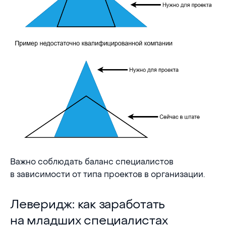
Важно соблюдать баланс специалистов
в зависимости от типа проектов в организации.
Леверидж: как заработать на младших специали
Леверидж: как заработать
на младших специалистах