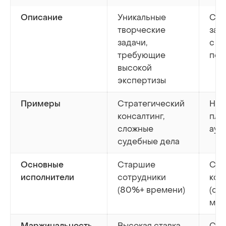
Уникальные
Ста
Описание
творческие
зад
задачи,
с а
требующие
под
высокой
экспертизы
Стратегический
Нал
Примеры
консалтинг,
пла
сложные
ауд
судебные дела
Старшие
Сме
Основные
сотрудники
ком
исполнители
(80%+ времени)
(ст
мла
Высокая ставка,
Сре
Маржинальность