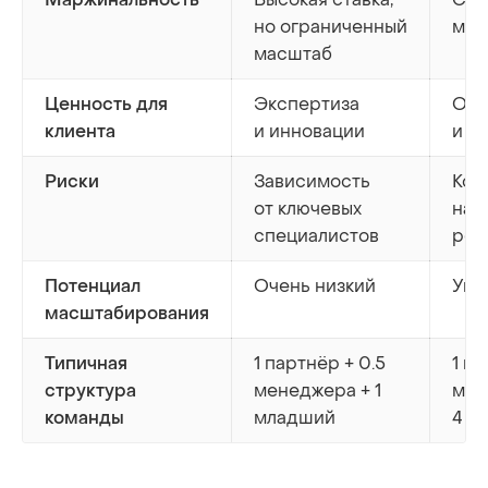
но ограниченный
мар
масштаб
Экспертиза
Опы
Ценность для
и инновации
и р
клиента
Зависимость
Кон
Риски
от ключевых
на 
специалистов
реш
Очень низкий
Уме
Потенциал
масштабирования
1 партнёр + 0.5
1 па
Типичная
менеджера + 1
мен
структура
младший
4 м
команды