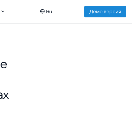
Ru
Демо версия
ие
ах