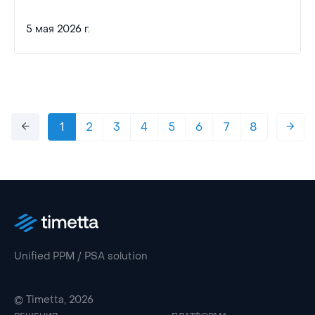
5 мая 2026 г.
1
2
3
4
5
6
7
8
Unified PPM / PSA solution
© Timetta, 2026