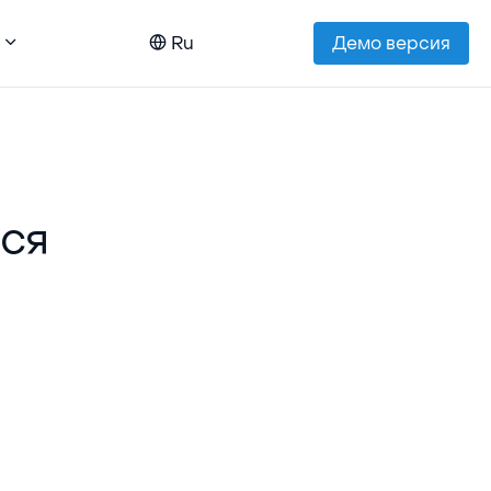
Ru
Демо версия
ься