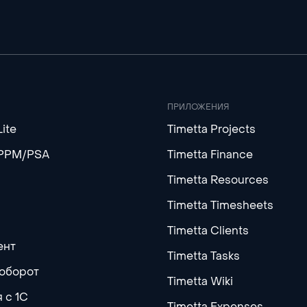
ПРИЛОЖЕНИЯ
Lite
Timetta Projects
 PPM/PSA
Timetta Finance
Timetta Resources
Timetta Timesheets
Timetta Clients
ент
Timetta Tasks
оборот
Timetta Wiki
 с 1С
Timetta Expenses