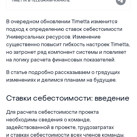
TIMETTA В TELEGRAM-КАНАЛЕ
В очередном обновлении Timetta изменится
подход к определению ставок себестоимости
Универсальных ресурсов. Изменение
существенно повысит гибкость настроек Timetta,
но затронет ряд компонент системы и повлияет
на логику расчета финансовых показателей.
В статье подробно рассказываем о грядущих
изменениях и делимся планами на будущее.
Ставки себестоимости: введение
Ставки себестоимости: введение
Для расчета себестоимости проекта
необходимы сведения о команде,
задействованной в проекте, трудозатратах
и ставках себестоимости всех членов команды.