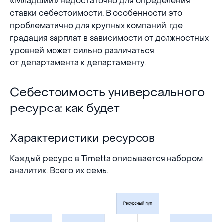
«Младший» недостаточно для определения
ставки себестоимости. В особенности это
проблематично для крупных компаний, где
градация зарплат в зависимости от должностных
уровней может сильно различаться
от департамента к департаменту.
Себестоимость универсального ресурса: как б
Себестоимость универсального
ресурса: как будет
Характеристики ресурсов
Характеристики ресурсов
Каждый ресурс в Timetta описывается набором
аналитик. Всего их семь.