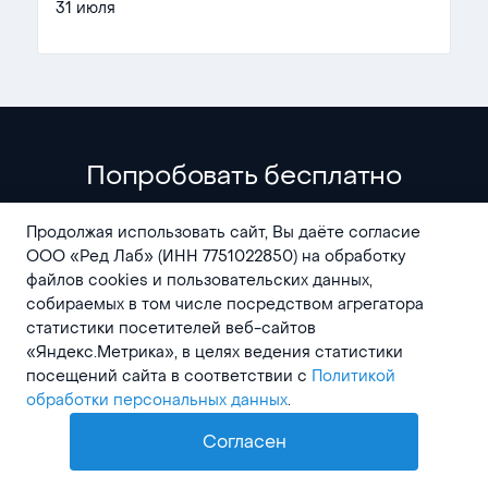
31 июля
Попробовать бесплатно
Начните бесплатный 14-дневный пробный
Продолжая использовать сайт, Вы даёте согласие
период и оцените все возможности Timetta
ООО «Ред Лаб» (ИНН 7751022850) на обработку
самостоятельно.
файлов cookies и пользовательских данных,
собираемых в том числе посредством агрегатора
статистики посетителей веб-сайтов
«Яндекс.Метрика», в целях ведения статистики
посещений сайта в соответствии с
Политикой
обработки персональных данных
.
AI
Согласен
Начать