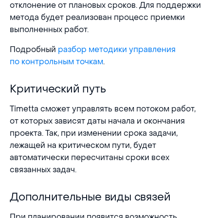
отклонение от плановых сроков. Для поддержки
метода будет реализован процесс приемки
выполненных работ.
Подробный
разбор методики управления
по контрольным точкам
.
Критический путь
Критический путь
Timetta сможет управлять всем потоком работ,
от которых зависят даты начала и окончания
проекта. Так, при изменении срока задачи,
лежащей на критическом пути, будет
автоматически пересчитаны сроки всех
связанных задач.
Дополнительные виды связей
Дополнительные виды связей
При планировании появится возможность