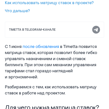
Как использовать матрицу ставок в проекте?
Что дальше?
TIMETTA В TELEGRAM-КАНАЛЕ
C 1 июня
после обновления
в Timetta появится
матрица ставок, которая позволит более гибко
управлять назначением и сменой ставок
биллинга. При этом сам механизм управления
тарифами стал гораздо наглядней
и эргономичней.
Разбираемся с тем, как использовать матрицу
ставок в работе над проектом.
Для чего нужна матрица ставок?
Для чего нужна матрица ставок?