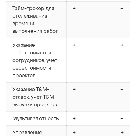
Тайм-трекер для
+
–
отслеживания
времени
выполнения работ
Указание
+
+
себестоимости
сотрудников, учет
себестоимости
проектов
Указание T&M-
+
–
ставок, учет T&M
выручки проектов
Мультивалютность
+
–
Управление
+
+