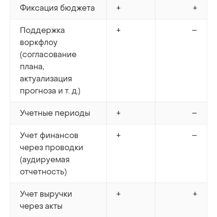
Фиксация бюджета
+
+
Поддержка
+
–
воркфлоу
(согласование
плана,
актуализация
прогноза и т. д.)
Учетные периоды
+
–
Учет финансов
+
–
через проводки
(аудируемая
отчетность)
Учет выручки
+
+
через акты