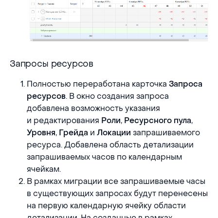
Запросы ресурсов
Запросы ресурсов
Полностью переработана карточка
Запроса
. В окно создания запроса
ресурсов
добавлена возможность указания
и редактирования
,
,
Роли
Ресурсного пула
,
и
запрашиваемого
Уровня
Грейда
Локации
ресурса. Добавлена область детализации
запрашиваемых часов по календарным
ячейкам.
В рамках миграции все запрашиваемые часы
в существующих запросах будут перенесены
на первую календарную ячейку области
детализации. На созданные в рамках