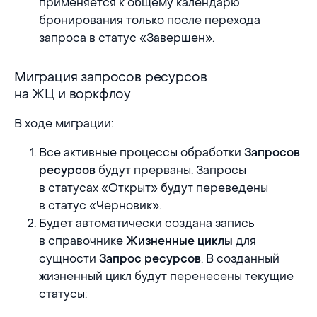
применяется к общему календарю
бронирования только после перехода
запроса в статус «Завершен».
Миграция запросов ресурсов на ЖЦ и воркфло
Миграция запросов ресурсов
на ЖЦ и воркфлоу
В ходе миграции:
Все активные процессы обработки
Запросов
будут прерваны. Запросы
ресурсов
в статусах «Открыт» будут переведены
в статус «Черновик».
Будет автоматически создана запись
в справочнике
для
Жизненные циклы
сущности
. В созданный
Запрос ресурсов
жизненный цикл будут перенесены текущие
статусы: