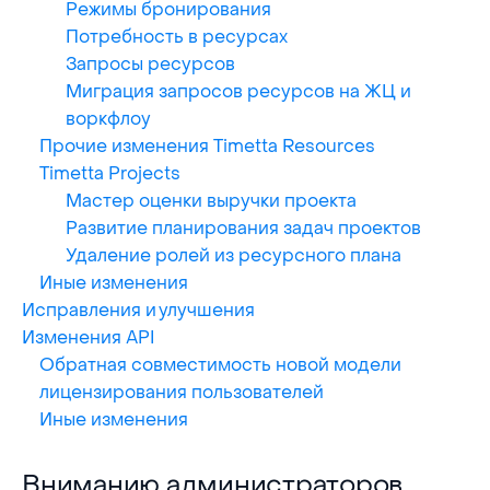
Режимы бронирования
Потребность в ресурсах
Запросы ресурсов
Миграция запросов ресурсов на ЖЦ и
воркфлоу
Прочие изменения Timetta Resources
Timetta Projects
Мастер оценки выручки проекта
Развитие планирования задач проектов
Удаление ролей из ресурсного плана
Иные изменения
Исправления и улучшения
Изменения API
Обратная совместимость новой модели
лицензирования пользователей
Иные изменения
Вниманию администраторов
Вниманию администраторов