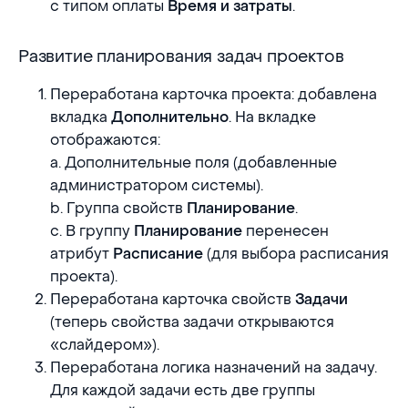
с типом оплаты
.
Время и затраты
Развитие планирования задач проектов
Развитие планирования задач проектов
Переработана карточка проекта: добавлена
вкладка
. На вкладке
Дополнительно
отображаются:
a. Дополнительные поля (добавленные
администратором системы).
b. Группа свойств
.
Планирование
c. В группу
перенесен
Планирование
атрибут
(для выбора расписания
Расписание
проекта).
Переработана карточка свойств
Задачи
(теперь свойства задачи открываются
«слайдером»).
Переработана логика назначений на задачу.
Для каждой задачи есть две группы