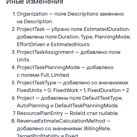
Иные изменения
Иные изменения
Organization — поле Descriptions заменено
на Description.
ProjectTask — убрано поле EstimatedDuration;
добавлены поля Duration, Type, PlanningMode,
EffortDriven и EstimatedHours .
ProjectTaskAssignment — добавлено поле
Units.
ProjectTaskPlanningMode — добавлено
с полями Full, Limited.
ProjectTaskType — добавлено со значениями:
FixedUnits = 0, FixedWork = 1, FixedDuration = 2.
Project — добавлены поля DefaultTaskType,
AutoPlanning и DefaultTaskPlanningMode.
ResourcePlanEntry — RoleId стал nullable.
RevenueEstimateCalculationMethod —
добавлено со значениями: BillingRate,
TargetProfitability и Fixed.