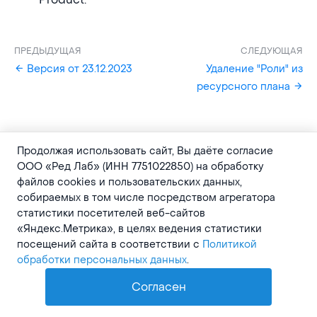
ПРЕДЫДУЩАЯ
СЛЕДУЮЩАЯ
Версия от 23.12.2023
Удаление "Роли" из
ресурсного плана
Продолжая использовать сайт, Вы даёте согласие
Документация Timetta
ООО «Ред Лаб» (ИНН 7751022850) на обработку
файлов cookies и пользовательских данных,
собираемых в том числе посредством агрегатора
статистики посетителей веб-сайтов
«Яндекс.Метрика», в целях ведения статистики
Общие сведения
посещений сайта в соответствии с
Политикой
обработки персональных данных
.
Надёжность и безопасность
AI
Покупка лицензии
Согласен
Начало работы