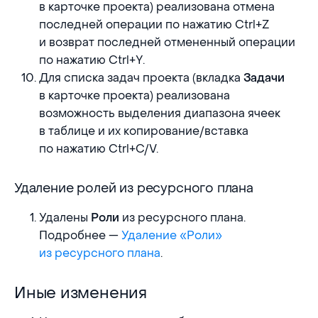
в карточке проекта) реализована отмена
последней операции по нажатию Ctrl+Z
и возврат последней отмененный операции
по нажатию Ctrl+Y.
Для списка задач проекта (вкладка
Задачи
в карточке проекта) реализована
возможность выделения диапазона ячеек
в таблице и их копирование/вставка
по нажатию Ctrl+C/V.
Удаление ролей из ресурсного плана
Удаление ролей из ресурсного плана
Удалены
из ресурсного плана.
Роли
Подробнее —
Удаление «Роли»
из ресурсного плана
.
Иные изменения
Иные изменения