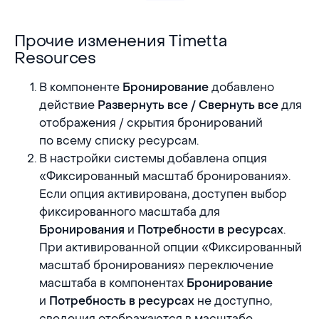
Прочие изменения Timetta
Прочие изменения Timetta Resources
Resources
В компоненте
добавлено
Бронирование
действие
для
Развернуть все / Свернуть все
отображения / скрытия бронирований
по всему списку ресурсам.
В настройки системы добавлена опция
«Фиксированный масштаб бронирования».
Если опция активирована, доступен выбор
фиксированного масштаба для
и
.
Бронирования
Потребности в ресурсах
При активированной опции «Фиксированный
масштаб бронирования» переключение
масштаба в компонентах
Бронирование
и
не доступно,
Потребность в ресурсах
сведения отображаются в масштабе,