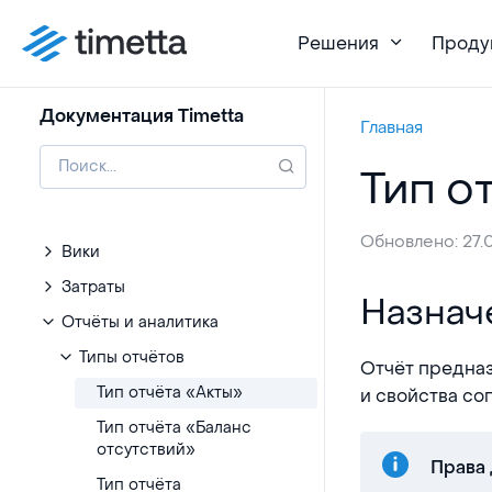
Роли в системе
Проекты
Решения
Проду
Задачи
Финансы
Документация Timetta
Главная
Ресурсы
Тип о
Таймшиты
Клиенты
Обновлено: 27.
Вики
Затраты
Назначение
Назнач
Отчёты и аналитика
Типы отчётов
Отчёт предназ
Тип отчёта «Акты»
и свойства со
Тип отчёта «Баланс
отсутствий»
Права 
Тип отчёта