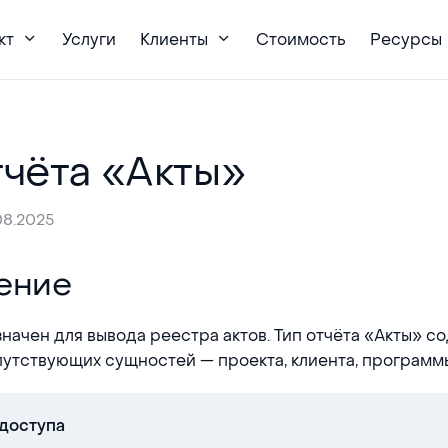
кт
Услуги
Клиенты
Стоимость
Ресурсы
тчёта «Акты»
08.2025
ение
начен для вывода реестра актов. Тип отчёта «Акты» с
путствующих сущностей — проекта, клиента, программ
доступа