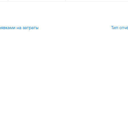
явками на затраты
Тип отч