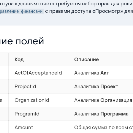
ступа к данным отчёта требуется набор прав для рол
с правами доступа «Просмотр» для 
равление финансами
ей
ие полей
Код
Описание
ActOfAcceptanceId
Аналитика
Акт
ProjectId
Аналитика
Проект
я
OrganizationId
Аналитика
Организация
ProgramId
Аналитика
Программа
Amount
Общая сумма по всем ст