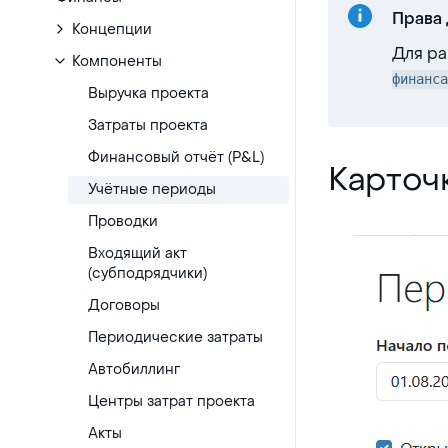
Права 
Концепции
Для ра
Компоненты
финанса
Выручка проекта
Затраты проекта
Финансовый отчёт (P&L)
Карточка учё
Карточ
Учётные периоды
Проводки
Входящий акт
(субподрядчики)
Договоры
Периодические затраты
Автобиллинг
Центры затрат проекта
Акты