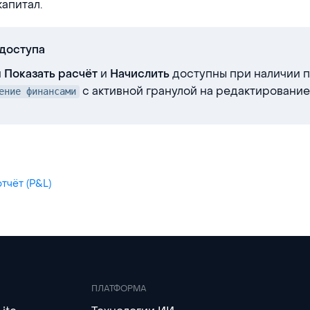
капитал.
доступа
и
и
доступны при наличии п
Показать расчёт
Начислить
с активной гранулой на редактировани
ение финансами
тчёт (P&L)
ПЛАТФОРМА