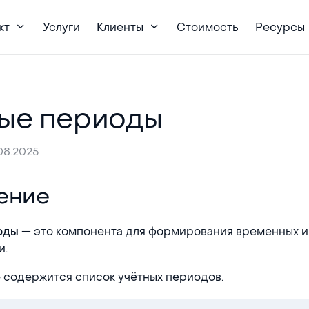
кт
Услуги
Клиенты
Стоимость
Ресурсы
ые периоды
08.2025
ение
— это компонента для формирования временных и
оды
и.
 содержится список учётных периодов.