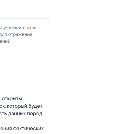
 открыты.
к, который будет
сть данных перед
жения фактических