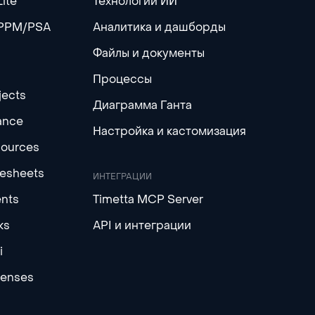
Lite
Технологии ИИ
 PPM/PSA
Аналитика и дашборды
Файлы и документы
Процессы
jects
Диаграмма Ганта
ance
Настройка и кастомизация
sources
mesheets
ИНТЕГРАЦИИ
ents
Timetta MCP Server
ks
API и интеграции
i
penses