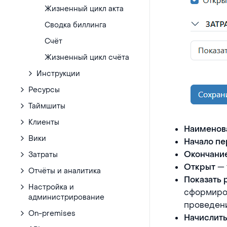
Жизненный цикл акта
Сводка биллинга
Счёт
Жизненный цикл счёта
Инструкции
Ресурсы
Таймшиты
Клиенты
Наименов
Вики
Начало п
Окончани
Затраты
— 
Открыт
Отчёты и аналитика
Показать 
Настройка и
сформиров
администрирование
проведен
On-premises
Начислит