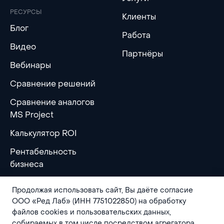
РЕСУРСЫ
Клиенты
Блог
Работа
Видео
Партнёры
Вебинары
Сравнение решений
Сравнение аналогов
MS Project
Калькулятор ROI
Рентабельность
бизнеса
Продолжая использовать сайт, Вы даёте согласие
ООО «Ред Лаб» (ИНН 7751022850) на обработку
файлов cookies и пользовательских данных,
собираемых в том числе посредством агрегатора