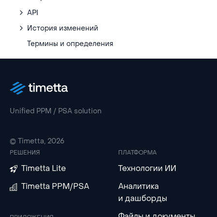
API
История изменений
Термины и определения
Unified PPM / PSA solution
© Timetta, 2026
РЕШЕНИЯ
ПЛАТФОРМА
Timetta Lite
Технологии ИИ
Timetta PPM/PSA
Аналитика
и дашборды
Файлы и документы