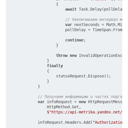
                    {

await
 Task.Delay(pollDelay, 
// Увеличиваем интервал меж
var
 nextSeconds = Math.Min(
                        pollDelay = TimeSpan.FromSec
continue
;

                    }

throw
new
 InvalidOperationExcep
                }

finally
                {

                    statusRequest.Dispose();

                }

            }

// Получаем информацию о частях подгото
var
 infoRequest = 
new
 HttpRequestMessage
                HttpMethod.Get,

$"https://api-metrika.yandex.net/ma
            infoRequest.Headers.Add(
"Authorization"