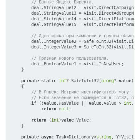
// Данные Яндекс Директа.
        deal.StringValue12 = visit.DirectCampaignNam
        deal.StringValue13 = visit.DirectAdGroupName
        deal.StringValue14 = visit.DirectPlatform;

        deal.StringValue15 = visit.DirectPlatformTyp
// Идентификаторы кампании и группы объявле
        deal.IntegerValue2 = SafeToInt32(visit.Direc
        deal.IntegerValue3 = SafeToInt32(visit.Direc
// Признак нового пользователя.
        deal.BooleanValue1 = visit.IsNewUser;

    }

private
static
int
? SafeToInt32(
ulong
? 
value
)

    {

// В Яндекс Метрике идентификаторы могут бы
// Если значение не помещается в Int32, пол
if
 (!
value
.HasValue || 
value
.Value > 
int
.Ma
return
null
;

return
 (
int
)
value
.Value;

    }

private
async
 Task<Dictionary<
string
, YmVisitDt