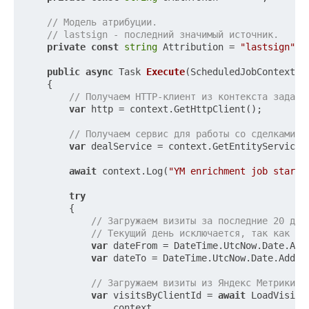
// Модель атрибуции.
// lastsign - последний значимый источник.
private
const
string
 Attribution = 
"lastsign"
;

public
async
 Task 
Execute
(
ScheduledJobContext c
    {

// Получаем HTTP-клиент из контекста задани
var
 http = context.GetHttpClient();

// Получаем сервис для работы со сделками.
var
 dealService = context.GetEntityService<D
await
 context.Log(
"YM enrichment job starte
try
        {

// Загружаем визиты за последние 20 дне
// Текущий день исключается, так как да
var
 dateFrom = DateTime.UtcNow.Date.Add
var
 dateTo = DateTime.UtcNow.Date.AddDa
// Загружаем визиты из Яндекс Метрики и
var
 visitsByClientId = 
await
 LoadVisitsA
                context,
