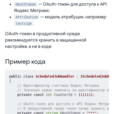
— OAuth-токен для доступа к API
OAuthToken
Яндекс Метрики;
— модель атрибуции, например
Attribution
.
lastsign
OAuth-токен в продуктивной среде
рекомендуется хранить в защищенной
настройке, а не в коде.
Пример кода
Пример кода
public
class
ScheduledJobHandler
 : 
IScheduledJobHan
{

// Идентификатор счетчика Яндекс Метрики.
// Значение нужно заменить на идентификатор ваш
private
const
int
 CounterId = 
1111111
;

// OAuth-токен для доступа к API Яндекс Метрики
// В продуктивной среде токен лучше хранить в з
private
const
string
 OAuthToken = 
"***"
;
