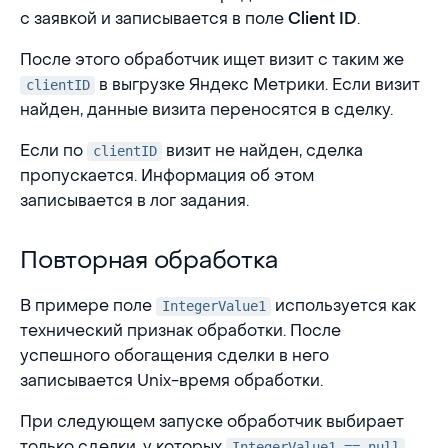
с заявкой и записывается в поле
.
Client ID
После этого обработчик ищет визит с таким же
в выгрузке Яндекс Метрики. Если визит
clientID
найден, данные визита переносятся в сделку.
Если по
визит не найден, сделка
clientID
пропускается. Информация об этом
записывается в лог задания.
Повторная обработка
Повторная обработка
В примере поле
используется как
IntegerValue1
технический признак обработки. После
успешного обогащения сделки в него
записывается Unix-время обработки.
При следующем запуске обработчик выбирает
только сделки, у которых
.
IntegerValue1 == null