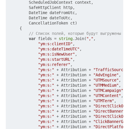
        ScheduledJobContext context,

        SafeHttpClient http,

        DateTime dateFromUtc,

        DateTime dateToUtc,

        CancellationToken ct)

    {

// Список полей, которые будут выгружены из
var
 fields = 
string
.Join(
","
,

"ym:s:clientID"
,

"ym:s:dateTimeUTC"
,

"ym:s:isNewUser"
,

"ym:s:startURL"
,

"ym:s:referer"
,

"ym:s:"
 + Attribution + 
"TrafficSource"
,
"ym:s:"
 + Attribution + 
"AdvEngine"
,

"ym:s:"
 + Attribution + 
"UTMSource"
,

"ym:s:"
 + Attribution + 
"UTMMedium"
,

"ym:s:"
 + Attribution + 
"UTMCampaign"
,

"ym:s:"
 + Attribution + 
"UTMContent"
,

"ym:s:"
 + Attribution + 
"UTMTerm"
,

"ym:s:"
 + Attribution + 
"DirectClickOrd
"ym:s:"
 + Attribution + 
"DirectBannerGr
"ym:s:"
 + Attribution + 
"DirectClickOrd
"ym:s:"
 + Attribution + 
"ClickBannerGro
"ym:s:"
 + Attribution + 
"DirectPlatform