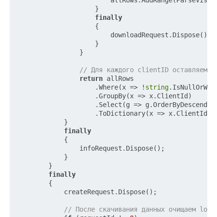
                        allRows.AddRange(ParseVisit
                    }

finally
                    {

                        downloadRequest.Dispose();

                    }

                }

// Для каждого clientID оставляем п
return
 allRows

                    .Where(x => !
string
.IsNullOrWhi
                    .GroupBy(x => x.ClientId)

                    .Select(g => g.OrderByDescending
                    .ToDictionary(x => x.ClientId, x
            }

finally
            {

                infoRequest.Dispose();

            }

        }

finally
        {

            createRequest.Dispose();

// После скачивания данных очищаем log 