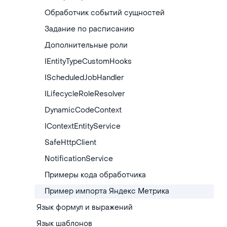
Обработчик событий сущностей
Задание по расписанию
Дополнительные роли
IEntityTypeCustomHooks
IScheduledJobHandler
ILifecycleRoleResolver
DynamicCodeContext
IContextEntityService
SafeHttpClient
NotificationService
Примеры кода обработчика
Пример импорта Яндекс Метрика
Язык формул и выражений
Язык шаблонов