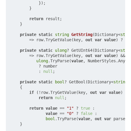
            });

        }

return
 result;

    }

private
static
string
GetString
(
Dictionary<
stri
        => row.TryGetValue(key, 
out
var
value
) ? 
va
private
static
ulong
? GetUInt64(Dictionary<
stri
        => row.TryGetValue(key, 
out
var
value
) &&

ulong
.TryParse(
value
, NumberStyles.Any, 
            ? number

            : 
null
;

private
static
bool
? GetBool(Dictionary<
string
,
    {

if
 (!row.TryGetValue(key, 
out
var
value
) ||
return
null
;

return
value
 == 
"1"
 ? 
true
 :

value
 == 
"0"
 ? 
false
 :

bool
.TryParse(
value
, 
out
var
 parsed)
    }
