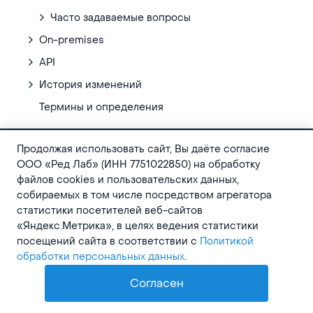
Часто задаваемые вопросы
On-premises
API
История изменений
Термины и определения
Продолжая использовать сайт, Вы даёте согласие
ООО «Ред Лаб» (ИНН 7751022850) на обработку
файлов cookies и пользовательских данных,
собираемых в том числе посредством агрегатора
Unified PPM / PSA solution
статистики посетителей веб-сайтов
«Яндекс.Метрика», в целях ведения статистики
посещений сайта в соответствии с
Политикой
© Timetta, 2026
обработки персональных данных
.
РЕШЕНИЯ
ПЛАТФОРМА
AI
Согласен
Timetta Lite
Технологии ИИ
Timetta PPM/PSA
Аналитика