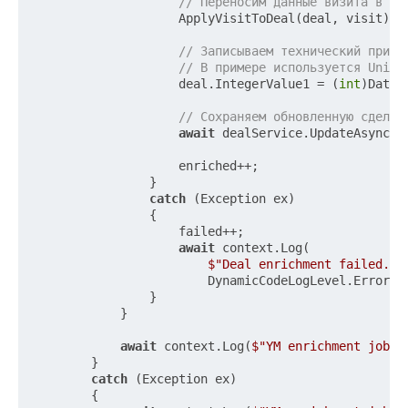
// Переносим данные визита в до
                    ApplyVisitToDeal(deal, visit);

// Записываем технический призн
// В примере используется Unix-
                    deal.IntegerValue1 = (
int
)DateT
// Сохраняем обновленную сделку
await
 dealService.UpdateAsync(de
                    enriched++;

                }

catch
 (Exception ex)

                {

                    failed++;

await
 context.Log(

$"Deal enrichment failed. D
                        DynamicCodeLogLevel.Error);

                }

            }

await
 context.Log(
$"YM enrichment job f
        }

catch
 (Exception ex)

        {
