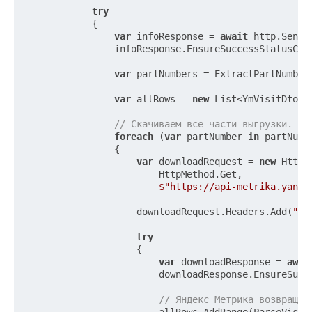
try
            {

var
 infoResponse = 
await
 http.SendA
                infoResponse.EnsureSuccessStatusCode
var
 partNumbers = ExtractPartNumber
var
 allRows = 
new
 List<YmVisitDto>()
// Скачиваем все части выгрузки.
foreach
 (
var
 partNumber 
in
 partNumbe
                {

var
 downloadRequest = 
new
 HttpR
                        HttpMethod.Get,

$"https://api-metrika.yande
                    downloadRequest.Headers.Add(
"Au
try
                    {

var
 downloadResponse = 
awai
                        downloadResponse.EnsureSucce
// Яндекс Метрика возвращае