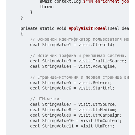
await
 context.Log(
$"YM enrichment job f
throw
;

        }

    }

private
static
void
ApplyVisitToDeal
(
Deal deal,
    {

// Основной идентификатор пользователя Метр
        deal.StringValue1 = visit.ClientId;

// Источник трафика и рекламная система.
        deal.StringValue3 = visit.TrafficSource;

        deal.StringValue4 = visit.AdvEngine;

// Страница-источник и первая страница визи
        deal.StringValue5 = visit.Referer;

        deal.StringValue6 = visit.StartUrl;

// UTM-метки.
        deal.StringValue7 = visit.UtmSource;

        deal.StringValue8 = visit.UtmMedium;

        deal.StringValue9 = visit.UtmCampaign;

        deal.StringValue10 = visit.UtmContent;

        deal.StringValue11 = visit.UtmTerm;
