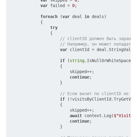
var
 skipped = 
0
;

var
 failed = 
0
;

foreach
 (
var
 deal 
in
 deals)

            {

try
                {

// clientID должен быть заранее
// Например, он может попадать 
var
 clientId = deal.StringValue1
if
 (
string
.IsNullOrWhiteSpace(cl
                    {

                        skipped++;

continue
;

                    }

// Если визит по clientID не на
if
 (!visitsByClientId.TryGetVal
                    {

                        skipped++;

await
 context.Log(
$"Visit n
continue
;

                    }
