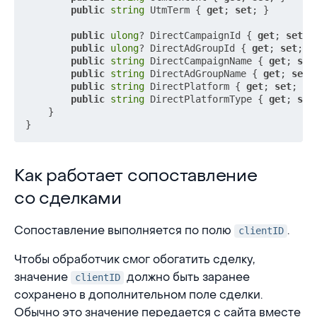
public
string
 UtmTerm { 
get
; 
set
; }

public
ulong
? DirectCampaignId { 
get
; 
set
; }
public
ulong
? DirectAdGroupId { 
get
; 
set
; }

public
string
 DirectCampaignName { 
get
; 
set
public
string
 DirectAdGroupName { 
get
; 
set
; 
public
string
 DirectPlatform { 
get
; 
set
; }

public
string
 DirectPlatformType { 
get
; 
set
    }

Как работает сопоставление со сделками
Как работает сопоставление
со сделками
Сопоставление выполняется по полю
.
clientID
Чтобы обработчик смог обогатить сделку,
значение
должно быть заранее
clientID
сохранено в дополнительном поле сделки.
Обычно это значение передается с сайта вместе