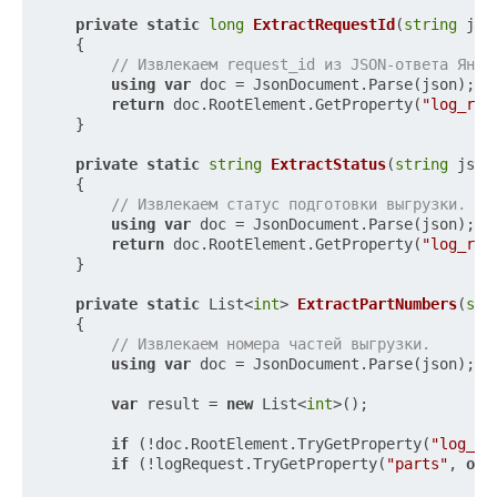
private
static
long
ExtractRequestId
(
string
 jso
    {

// Извлекаем request_id из JSON-ответа Янде
using
var
 doc = JsonDocument.Parse(json);

return
 doc.RootElement.GetProperty(
"log_req
    }

private
static
string
ExtractStatus
(
string
 json
    {

// Извлекаем статус подготовки выгрузки.
using
var
 doc = JsonDocument.Parse(json);

return
 doc.RootElement.GetProperty(
"log_req
    }

private
static
 List<
int
> 
ExtractPartNumbers
(
str
    {

// Извлекаем номера частей выгрузки.
using
var
 doc = JsonDocument.Parse(json);

var
 result = 
new
 List<
int
>();

if
 (!doc.RootElement.TryGetProperty(
"log_re
if
 (!logRequest.TryGetProperty(
"parts"
, 
out