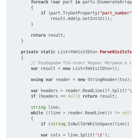
foreach
 (
var
 part 
in
 parts.EnumerateArray())
        {

if
 (part.TryGetProperty(
"part_number"
, 
                result.Add(p.GetInt32());

        }

return
 result;

    }

private
static
 List<YmVisitDto> 
ParseVisitsTsv
(
    {

// Разбираем TSV-ответ Яндекс Метрики в спи
var
 result = 
new
 List<YmVisitDto>();

using
var
 reader = 
new
 StringReader(tsv);

var
 headers = reader.ReadLine()?.Split(
'\t'
if
 (headers == 
null
) 
return
 result;

string
 line;

while
 ((line = reader.ReadLine()) != 
null
)

        {

if
 (
string
.IsNullOrWhiteSpace(line)) 
co
var
 cols = line.Split(
'\t'
);
