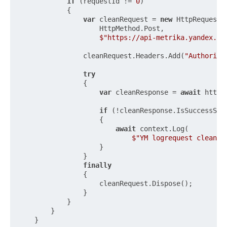
if
 (requestId != 
0
)

            {

var
 cleanRequest = 
new
 HttpRequestMe
                    HttpMethod.Post,

$"https://api-metrika.yandex.ne
                cleanRequest.Headers.Add(
"Authoriza
try
                {

var
 cleanResponse = 
await
 http.
if
 (!cleanResponse.IsSuccessStat
                    {

await
 context.Log(

$"YM logrequest clean f
                    }

                }

finally
                {

                    cleanRequest.Dispose();

                }

            }

        }

    }
