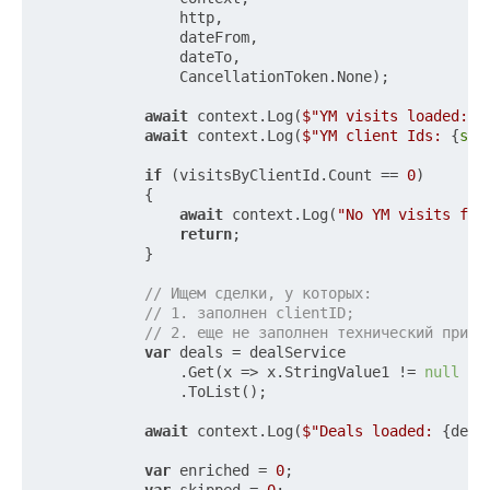
                http,

                dateFrom,

                dateTo,

                CancellationToken.None);

await
 context.Log(
$"YM visits loaded: 
{
await
 context.Log(
$"YM client Ids: 
{
str
if
 (visitsByClientId.Count == 
0
)

            {

await
 context.Log(
"No YM visits fou
return
;

            }

// Ищем сделки, у которых:
// 1. заполнен clientID;
// 2. еще не заполнен технический призн
var
 deals = dealService

                .Get(x => x.StringValue1 != 
null
 &&
                .ToList();

await
 context.Log(
$"Deals loaded: 
{deal
var
 enriched = 
0
;
