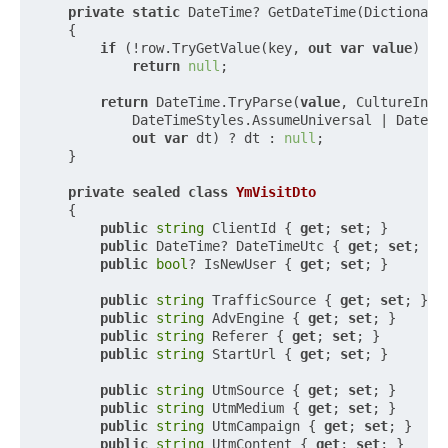
private
static
 DateTime? GetDateTime(Dictionary
    {

if
 (!row.TryGetValue(key, 
out
var
value
) ||
return
null
;

return
 DateTime.TryParse(
value
, CultureInfo
            DateTimeStyles.AssumeUniversal | DateTim
out
var
 dt) ? dt : 
null
;

    }

private
sealed
class
YmVisitDto
    {

public
string
 ClientId { 
get
; 
set
; }

public
 DateTime? DateTimeUtc { 
get
; 
set
; }

public
bool
? IsNewUser { 
get
; 
set
; }

public
string
 TrafficSource { 
get
; 
set
; }

public
string
 AdvEngine { 
get
; 
set
; }

public
string
 Referer { 
get
; 
set
; }

public
string
 StartUrl { 
get
; 
set
; }

public
string
 UtmSource { 
get
; 
set
; }

public
string
 UtmMedium { 
get
; 
set
; }

public
string
 UtmCampaign { 
get
; 
set
; }

public
string
 UtmContent { 
get
; 
set
; }
