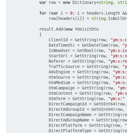
var
 row = 
new
 Dictionary<
string
, 
string
for
 (
var
 i = 
0
; i < headers.Length && i 
                row[headers[i]] = 
string
.IsNullOrWh
            result.Add(
new
 YmVisitDto

            {

                ClientId = GetString(row, 
"ym:s:cli
                DateTimeUtc = GetDateTime(row, 
"ym:
                IsNewUser = GetBool(row, 
"ym:s:isNe
                StartUrl = GetString(row, 
"ym:s:sta
                Referer = GetString(row, 
"ym:s:refe
                TrafficSource = GetString(row, 
"ym:
                AdvEngine = GetString(row, 
"ym:s:"
 
                UtmSource = GetString(row, 
"ym:s:"
 
                UtmMedium = GetString(row, 
"ym:s:"
 
                UtmCampaign = GetString(row, 
"ym:s:
                UtmContent = GetString(row, 
"ym:s:"
                UtmTerm = GetString(row, 
"ym:s:"
 + 
                DirectCampaignId = GetUInt64(row, 
"
                DirectAdGroupId = GetUInt64(row, 
"y
                DirectCampaignName = GetString(row,
                DirectAdGroupName = GetString(row, 
                DirectPlatform = GetString(row, 
"ym
                DirectPlatformType = GetString(row,