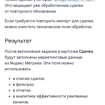
Это защищает уже обработанные сделки
от повторного обновления.
Если требуется повторить импорт для сделки,
можно очистить техническое поле обработки.
Результат
Результат
После выполнения задания в карточке
Сделка
будут заполнены маркетинговые данные
из Яндекс Метрики. Эти поля можно
использовать:
в списке сделок;
в фильтрах;
в отчетах;
в аналитике эффективности рекламных
каналов;