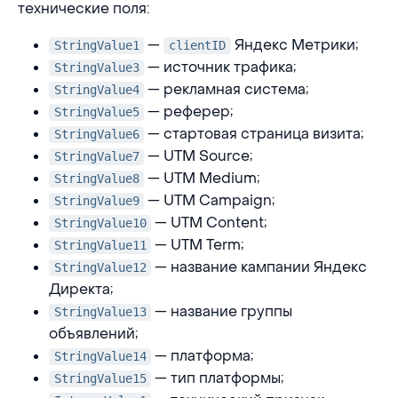
технические поля:
—
Яндекс Метрики;
StringValue1
clientID
— источник трафика;
StringValue3
— рекламная система;
StringValue4
— реферер;
StringValue5
— стартовая страница визита;
StringValue6
— UTM Source;
StringValue7
— UTM Medium;
StringValue8
— UTM Campaign;
StringValue9
— UTM Content;
StringValue10
— UTM Term;
StringValue11
— название кампании Яндекс
StringValue12
Директа;
— название группы
StringValue13
объявлений;
— платформа;
StringValue14
— тип платформы;
StringValue15