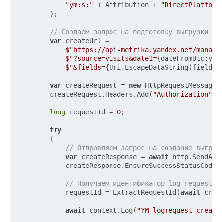
"ym:s:"
 + Attribution + 
"DirectPlatform
        );

// Создаем запрос на подготовку выгрузки ви
var
 createUrl =

$"https://api-metrika.yandex.net/manage
$"?source=visits&date1=
{dateFromUtc:yyy
$"&fields=
{Uri.EscapeDataString(fields)
var
 createRequest = 
new
 HttpRequestMessage(
        createRequest.Headers.Add(
"Authorization"
, 
long
 requestId = 
0
;

try
        {

// Отправляем запрос на создание выгруз
var
 createResponse = 
await
 http.SendAsy
            createResponse.EnsureSuccessStatusCode()
// Получаем идентификатор log request.
            requestId = ExtractRequestId(
await
 crea
await
 context.Log(
"YM logrequest create