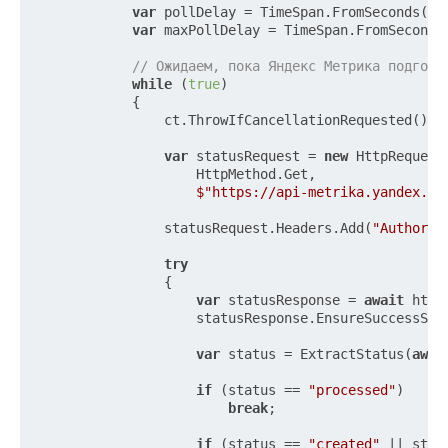
var
 pollDelay = TimeSpan.FromSeconds(
5
);
var
 maxPollDelay = TimeSpan.FromSeconds
// Ожидаем, пока Яндекс Метрика подгото
while
 (
true
)

            {

                ct.ThrowIfCancellationRequested();

var
 statusRequest = 
new
 HttpRequestM
                    HttpMethod.Get,

$"https://api-metrika.yandex.ne
                statusRequest.Headers.Add(
"Authoriz
try
                {

var
 statusResponse = 
await
 http
                    statusResponse.EnsureSuccessStat
var
 status = ExtractStatus(
awai
if
 (status == 
"processed"
)

break
;

if
 (status == 
"created"
 || stat