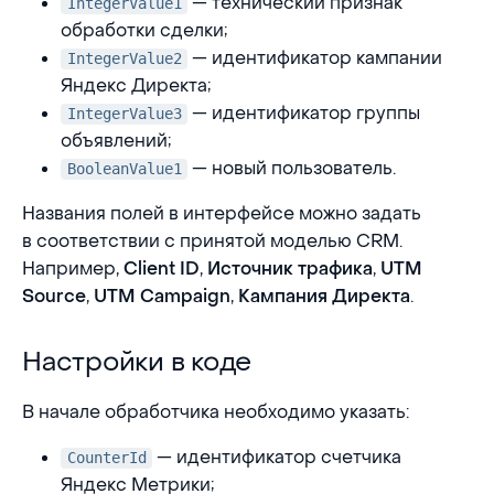
— технический признак
IntegerValue1
обработки сделки;
— идентификатор кампании
IntegerValue2
Яндекс Директа;
— идентификатор группы
IntegerValue3
объявлений;
— новый пользователь.
BooleanValue1
Названия полей в интерфейсе можно задать
в соответствии с принятой моделью CRM.
Например,
,
,
Client ID
Источник трафика
UTM
,
,
.
Source
UTM Campaign
Кампания Директа
Настройки в коде
Настройки в коде
В начале обработчика необходимо указать:
— идентификатор счетчика
CounterId
Яндекс Метрики;