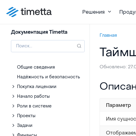
Решения
Проду
Документация Timetta
Главная
Тайм
Обновлено: 27.
Общие сведения
Надёжность и безопасность
Описание
Описа
Покупка лицензии
Начало работы
Параметр
Роли в системе
Проекты
Имя сущнос
Задачи
Отображае
Финансы