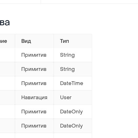
ва
ние
Вид
Тип
Примитив
String
Примитив
String
Примитив
DateTime
Навигация
User
Примитив
DateOnly
Примитив
DateOnly