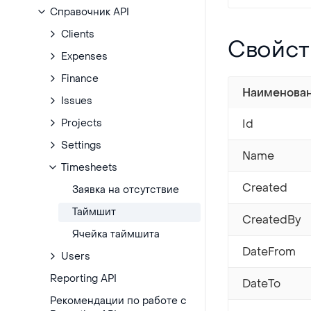
Справочник API
Clients
Свойства
Свойст
Expenses
Finance
Наименова
Issues
Projects
Id
Settings
Name
Timesheets
Created
Заявка на отсутствие
Таймшит
CreatedBy
Ячейка таймшита
DateFrom
Users
Reporting API
DateTo
Рекомендации по работе с