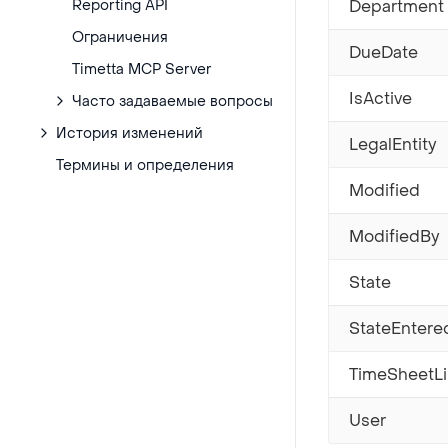
Reporting API
Department
Ограничения
DueDate
Timetta MCP Server
IsActive
Часто задаваемые вопросы
История изменений
LegalEntity
Термины и определения
Modified
ModifiedBy
State
StateEntere
TimeSheetL
User