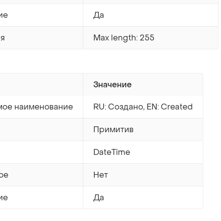
ие
Да
ия
Max length: 255
Значение
ое наименование
RU: Создано, EN: Created
Примитив
DateTime
ое
Нет
ие
Да