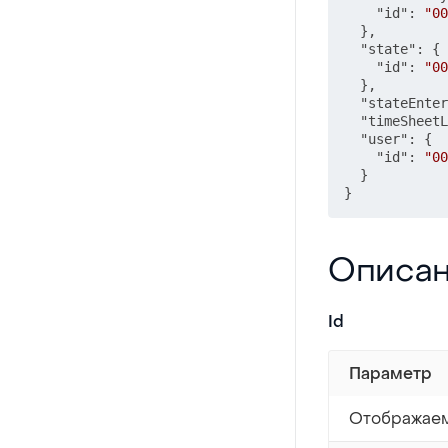
"id"
:
"00
}
,
"state"
:
{
"id"
:
"00
}
,
"stateEnter
"timeSheetL
"user"
:
{
"id"
:
"00
}
}
Описание сво
Описан
Id
Параметр
Отображаем