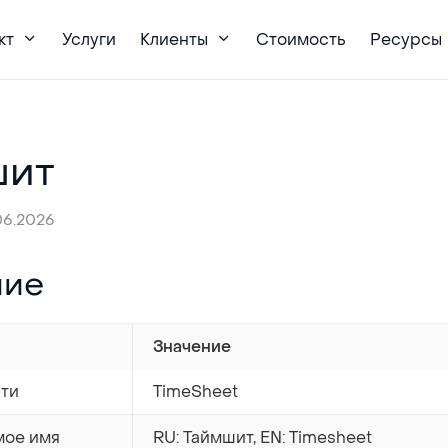
кт
Услуги
Клиенты
Стоимость
Ресурсы
шит
06.2026
ние
Значение
ти
TimeSheet
мое имя
RU: Таймшит, EN: Timesheet