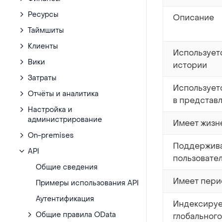
Ресурсы
Описание
Таймшиты
Клиенты
Использует
Вики
истории
Затраты
Использует
Отчёты и аналитика
в представ
Настройка и
администрирование
Имеет жизн
On-premises
Поддержив
API
пользовате
Общие сведения
Имеет пери
Примеры использования API
Аутентификация
Индексируе
Общие правила OData
глобального