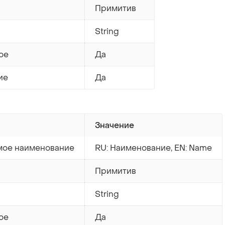
Примитив
String
ое
Да
ие
Да
Значение
ое наименование
RU: Наименование, EN: Name
Примитив
String
ое
Да