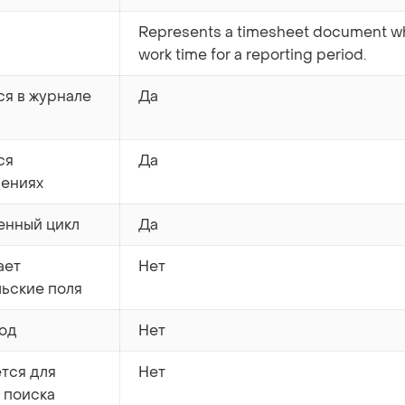
Represents a timesheet document wh
work time for a reporting period.
ся в журнале
Да
ся
Да
лениях
енный цикл
Да
ает
Нет
льские поля
од
Нет
тся для
Нет
 поиска