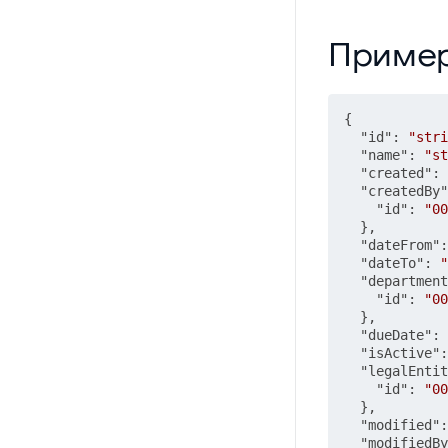
Пример JSON
Приме
{
"id"
:
"stri
"name"
:
"st
"created"
:
"createdBy"
"id"
:
"00
}
,
"dateFrom"
:
"dateTo"
:
"
"department
"id"
:
"00
}
,
"dueDate"
:
"isActive"
:
"legalEntit
"id"
:
"00
}
,
"modified"
:
"modifiedBy