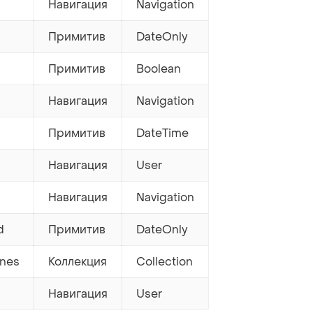
Навигация
Navigation
Примитив
DateOnly
Примитив
Boolean
Навигация
Navigation
Примитив
DateTime
Навигация
User
Навигация
Navigation
d
Примитив
DateOnly
ines
Коллекция
Collection
Навигация
User