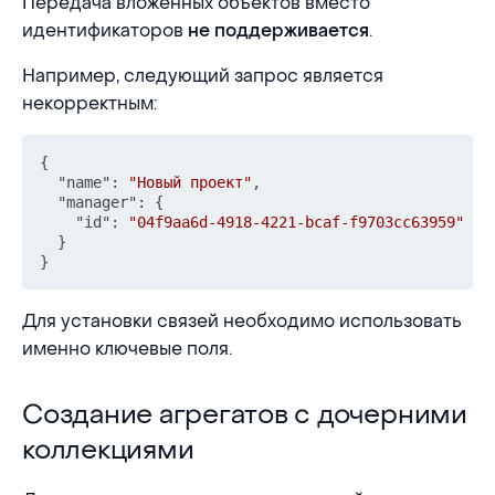
Передача вложенных объектов вместо
идентификаторов
.
не поддерживается
Например, следующий запрос является
некорректным:
{
"name"
:
"Новый проект"
,
"manager"
:
{
"id"
:
"04f9aa6d-4918-4221-bcaf-f9703cc63959"
}
}
Для установки связей необходимо использовать
именно ключевые поля.
Создание агрегатов с дочерними коллекциями
Создание агрегатов с дочерними
коллекциями