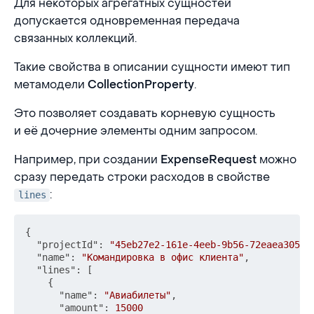
Для некоторых агрегатных сущностей
допускается одновременная передача
связанных коллекций.
Такие свойства в описании сущности имеют тип
метамодели
.
CollectionProperty
Это позволяет создавать корневую сущность
и её дочерние элементы одним запросом.
Например, при создании
можно
ExpenseRequest
сразу передать строки расходов в свойстве
:
lines
{
"projectId"
:
"45eb27e2-161e-4eeb-9b56-72eaea30511
"name"
:
"Командировка в офис клиента"
,
"lines"
:
[
{
"name"
:
"Авиабилеты"
,
"amount"
:
15000