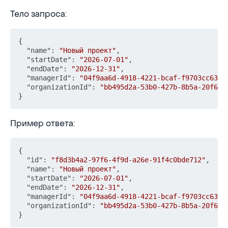
Тело запроса:
{
"name"
:
"Новый проект"
,
"startDate"
:
"2026-07-01"
,
"endDate"
:
"2026-12-31"
,
"managerId"
:
"04f9aa6d-4918-4221-bcaf-f9703cc6395
"organizationId"
:
"bb495d2a-53b0-427b-8b5a-20f616
}
Пример ответа:
{
"id"
:
"f8d3b4a2-97f6-4f9d-a26e-91f4c0bde712"
,
"name"
:
"Новый проект"
,
"startDate"
:
"2026-07-01"
,
"endDate"
:
"2026-12-31"
,
"managerId"
:
"04f9aa6d-4918-4221-bcaf-f9703cc6395
"organizationId"
:
"bb495d2a-53b0-427b-8b5a-20f616
}