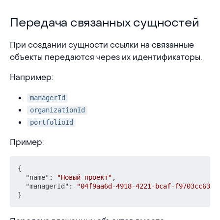
Передача связанных сущностей
Передача связанных сущностей
При создании сущности ссылки на связанные
объекты передаются через их идентификаторы.
Например:
managerId
organizationId
portfolioId
Пример:
{
"name"
:
"Новый проект"
,
"managerId"
:
"04f9aa6d-4918-4221-bcaf-f9703cc6395
}