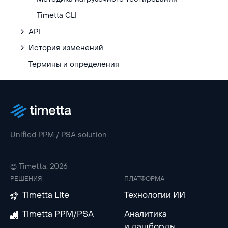
Timetta CLI
API
История изменений
Термины и определения
Unified PPM / PSA solution
© Timetta, 2026
РЕШЕНИЯ
ПЛАТФОРМА
Timetta Lite
Технологии ИИ
Timetta PPM/PSA
Аналитика
и дашборды