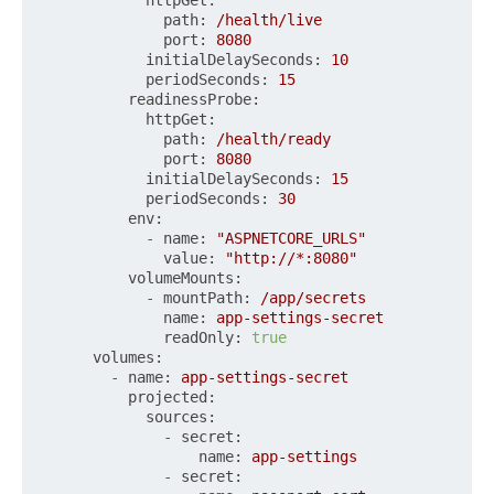
httpGet:
path:
/health/live
port:
8080
initialDelaySeconds:
10
periodSeconds:
15
readinessProbe:
httpGet:
path:
/health/ready
port:
8080
initialDelaySeconds:
15
periodSeconds:
30
env:
-
name:
"ASPNETCORE_URLS"
value:
"http://*:8080"
volumeMounts:
-
mountPath:
/app/secrets
name:
app-settings-secret
readOnly:
true
volumes:
-
name:
app-settings-secret
projected:
sources:
-
secret:
name:
app-settings
-
secret: