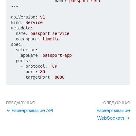
name:
passport-cert
apiVersion:
v1
kind:
Service
metadata:
name:
passport-service
namespace:
timetta
spec:
selector:
appName:
passport-app
ports:
-
protocol:
TCP
port:
80
targetPort:
8080
ПРЕДЫДУЩАЯ
СЛЕДУЮЩАЯ
Развёртывание API
Развёртывание
WebSockets