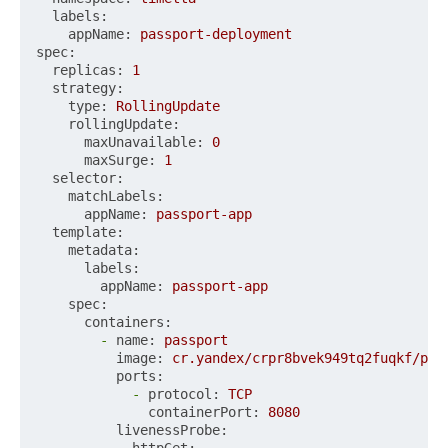
labels:
appName:
passport-deployment
spec:
replicas:
1
strategy:
type:
RollingUpdate
rollingUpdate:
maxUnavailable:
0
maxSurge:
1
selector:
matchLabels:
appName:
passport-app
template:
metadata:
labels:
appName:
passport-app
spec:
containers:
-
name:
passport
image:
cr.yandex/crpr8bvek949tq2fuqkf/pas
ports:
-
protocol:
TCP
containerPort:
8080
livenessProbe: