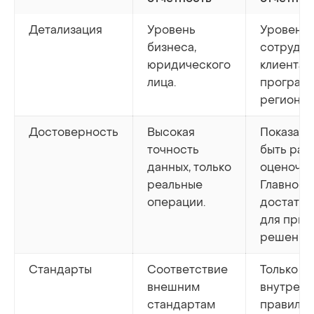
Детализация
Уровень
Уровень 
бизнеса,
сотрудни
юридического
клиента,
лица.
программ
региона и
Достоверность
Высокая
Показате
точность
быть рас
данных, только
оценочны
реальные
Главное 
операции.
достаточ
для прин
решений
Стандарты
Соответствие
Только
внешним
внутрен
стандартам
правила