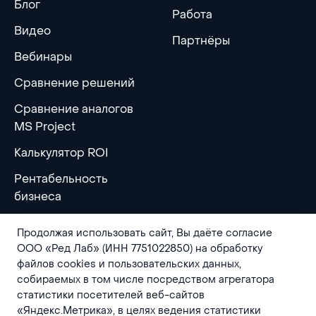
Блог
Работа
Видео
Партнёры
Вебинары
Сравнение решений
Сравнение аналогов
MS Project
Калькулятор ROI
Рентабельность
бизнеса
Продолжая использовать сайт, Вы даёте согласие
ООО «Ред Лаб» (ИНН 7751022850) на обработку
файлов cookies и пользовательских данных,
собираемых в том числе посредством агрегатора
статистики посетителей веб-сайтов
«Яндекс.Метрика», в целях ведения статистики