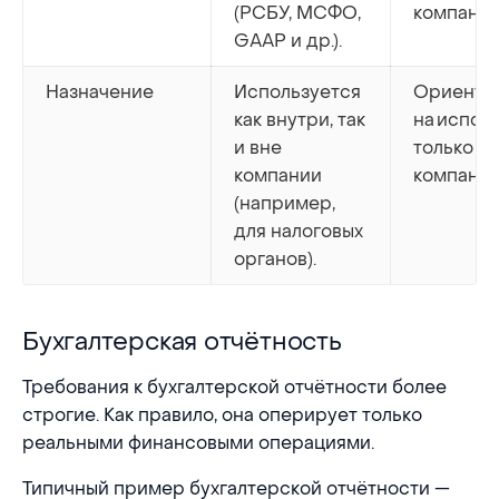
(РСБУ, МСФО,
компании
GAAP и др.).
Назначение
Используется
Ориенти
как внутри, так
на испол
и вне
только в
компании
компании
(например,
для налоговых
органов).
Бухгалтерская отчётность
Бухгалтерская отчётность
Требования к бухгалтерской отчётности более
строгие. Как правило, она оперирует только
реальными финансовыми операциями.
Типичный пример бухгалтерской отчётности —