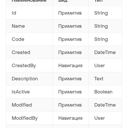
Наименование
Вид
Тип
Id
Примитив
String
Name
Примитив
String
Code
Примитив
String
Created
Примитив
DateTime
CreatedBy
Навигация
User
Description
Примитив
Text
IsActive
Примитив
Boolean
Modified
Примитив
DateTime
ModifiedBy
Навигация
User