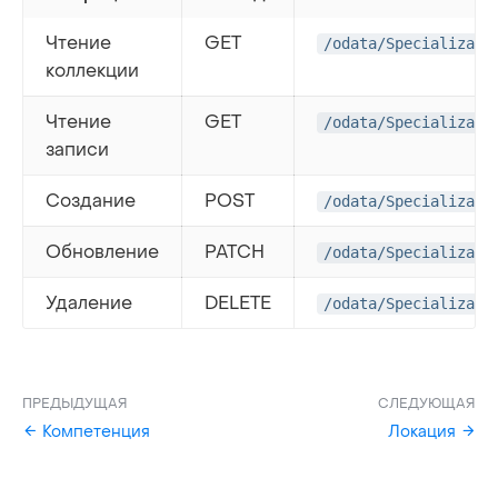
Чтение
GET
/odata/Specializati
коллекции
Чтение
GET
/odata/Specializati
записи
Создание
POST
/odata/Specializati
Обновление
PATCH
/odata/Specializati
Удаление
DELETE
/odata/Specializati
ПРЕДЫДУЩАЯ
СЛЕДУЮЩАЯ
Компетенция
Локация