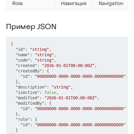
Role
Навигация
Navigation
Пример JSON
Пример JSON
{
"id"
:
"string"
,
"name"
:
"string"
,
"code"
:
"string"
,
"created"
:
"2026-01-01T00:00:00Z"
,
"createdBy"
:
{
"id"
:
"00000000-0000-0000-0000-000000000000"
}
,
"description"
:
"string"
,
"isActive"
:
false
,
"modified"
:
"2026-01-01T00:00:00Z"
,
"modifiedBy"
:
{
"id"
:
"00000000-0000-0000-0000-000000000000"
}
,
"role"
:
{
"id"
:
"00000000-0000-0000-0000-000000000000"
}