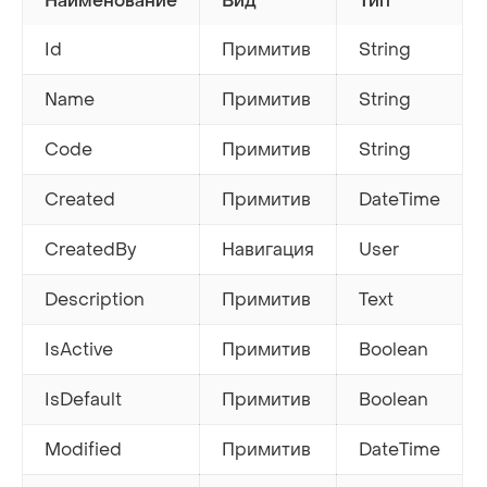
Наименование
Вид
Тип
Id
Примитив
String
Name
Примитив
String
Code
Примитив
String
Created
Примитив
DateTime
CreatedBy
Навигация
User
Description
Примитив
Text
IsActive
Примитив
Boolean
IsDefault
Примитив
Boolean
Modified
Примитив
DateTime