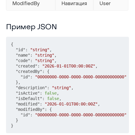
ModifiedBy
Навигация
User
Пример JSON
Пример JSON
{
"id"
:
"string"
,
"name"
:
"string"
,
"code"
:
"string"
,
"created"
:
"2026-01-01T00:00:00Z"
,
"createdBy"
:
{
"id"
:
"00000000-0000-0000-0000-000000000000"
}
,
"description"
:
"string"
,
"isActive"
:
false
,
"isDefault"
:
false
,
"modified"
:
"2026-01-01T00:00:00Z"
,
"modifiedBy"
:
{
"id"
:
"00000000-0000-0000-0000-000000000000"
}
}