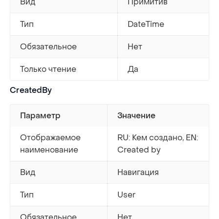
Вид
Примитив
Тип
DateTime
Обязательное
Нет
Только чтение
Да
CreatedBy
Параметр
Значение
Отображаемое
RU: Кем создано, EN:
наименование
Created by
Вид
Навигация
Тип
User
Обязательное
Нет