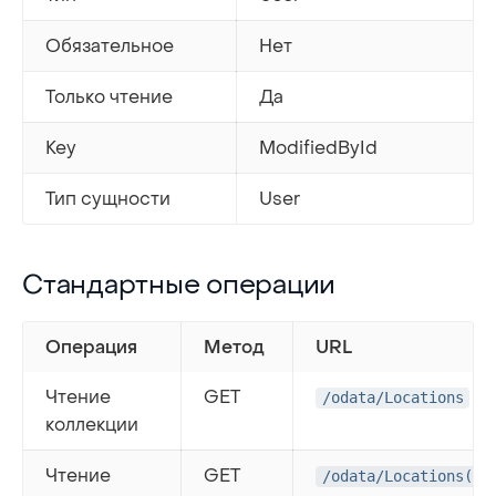
Обязательное
Нет
Только чтение
Да
Key
ModifiedById
Тип сущности
User
Стандартные операции
Стандартные операции
Операция
Метод
URL
Чтение
GET
/odata/Locations
коллекции
Чтение
GET
/odata/Locations('{