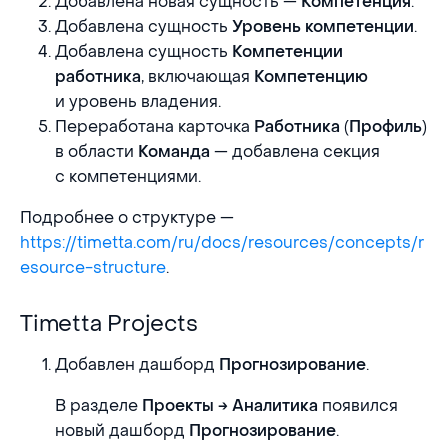
Добавлена новая сущность —
.
Компетенция
Добавлена сущность
.
Уровень компетенции
Добавлена сущность
Компетенции
, включающая
работника
Компетенцию
и уровень владения.
Переработана карточка
(
)
Работника
Профиль
в области
— добавлена секция
Команда
с компетенциями.
Подробнее о структуре —
https://timetta.com/ru/docs/resources/concepts/r
esource-structure
.
Timetta Projects
Timetta Projects
Добавлен дашборд
.
Прогнозирование
В разделе
появился
Проекты → Аналитика
новый дашборд
.
Прогнозирование