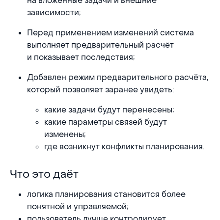
на вложенные задачи и внешние
зависимости;
Перед применением изменений система
выполняет предварительный расчёт
и показывает последствия;
Добавлен режим предварительного расчёта,
который позволяет заранее увидеть:
какие задачи будут перенесены;
какие параметры связей будут
изменены;
где возникнут конфликты планирования.
Что это даёт
Что это даёт
логика планирования становится более
понятной и управляемой;
пользователь лучше контролирует