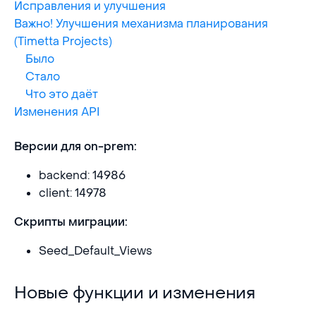
Исправления и улучшения
Важно! Улучшения механизма планирования
(Timetta Projects)
Было
Стало
Что это даёт
Изменения API
Версии для on-prem:
backend: 14986
client: 14978
Скрипты миграции:
Seed_Default_Views
Новые функции и изменения
Новые функции и изменения