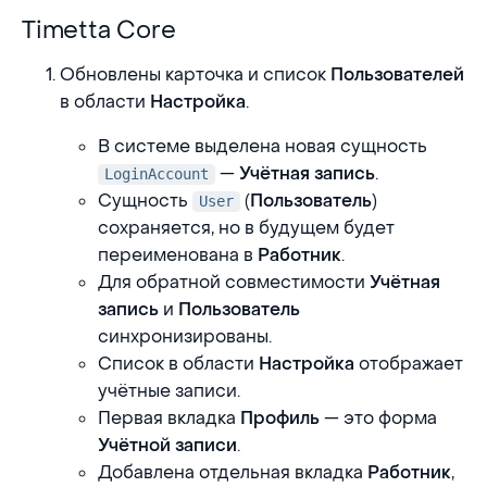
Timetta Core
Timetta Core
Обновлены карточка и список
Пользователей
в области
.
Настройка
В системе выделена новая сущность
—
.
Учётная запись
LoginAccount
Сущность
(
)
Пользователь
User
сохраняется, но в будущем будет
переименована в
.
Работник
Для обратной совместимости
Учётная
и
запись
Пользователь
синхронизированы.
Список в области
отображает
Настройка
учётные записи.
Первая вкладка
— это форма
Профиль
.
Учётной записи
Добавлена отдельная вкладка
,
Работник