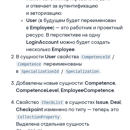
и отвечает за аутентификацию
и авторизацию;
(в будущем будет переименован
User
в
) — это работник и проектный
Employee
ресурс. В перспективе на одну
можно будет создать
LoginAccount
несколько
.
Employee
В сущности
свойства
/
User
CompetenceId
переименованы
Competence
в
/
.
SpecializationId
Specialization
Добавлены новые сущности:
,
Competence
,
.
CompetenceLevel
EmployeeCompetence
Свойство
в сущностях
,
,
Issue
Deal
CheckList
изменено по типу — теперь это
Checkpoint
.
CollectionProperty
Выделена отдельная сущность