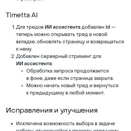
Timetta AI
Timetta AI
Для тредов
добавлен
—
ИИ ассистента
Id
теперь можно открывать тред в новой
вкладке, обновлять страницу и возвращаться
к нему.
Добавлен серверный стриминг для
:
ИИ ассистента
Обработка запроса продолжается
в фоне, даже если страница закрыта;
Можно начать новый тред и вернуться
к предыдущему в любой момент.
Исправления и улучшения
Исправления и улучшения
Исключена возможность выбора в задаче
работы, относящейся к проекту, отличному