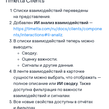
Timetta Clients
Timetta Clients
Списки взаимодействий переведены
на представления.
Добавлен
—
ИИ анализ взаимодействий
https://timetta.com/ru/docs/clients/compone
nts/interactions#ii-analiz
.
В списки взаимодействий теперь можно
выводить:
Сводку;
Оценку важности;
Сигналы и другие данные.
В ленте взаимодействий в карточке
сущности можно выбрать, что отображать —
полное описание или
. Также
ИИ сводку
доступна фильтрация по важности
взаимодействий и сигналам.
Все новые свойства доступны в отчётах
и фильтрах.