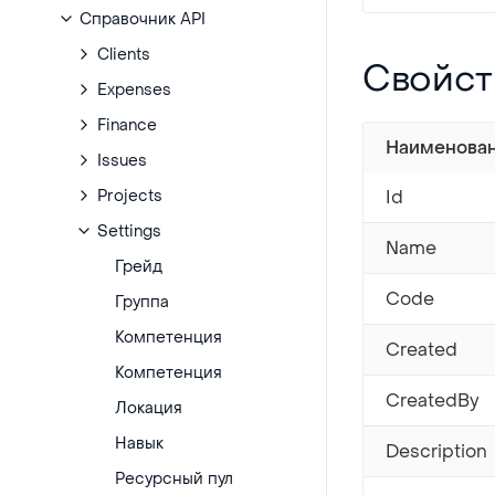
Справочник API
Clients
Свойства
Свойст
Expenses
Finance
Наименова
Issues
Projects
Id
Settings
Name
Грейд
Code
Группа
Компетенция
Created
Компетенция
CreatedBy
Локация
Навык
Description
Ресурсный пул