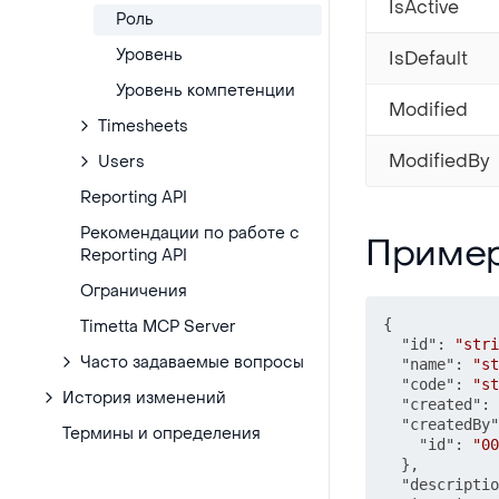
IsActive
Роль
Уровень
IsDefault
Уровень компетенции
Modified
Timesheets
ModifiedBy
Users
Reporting API
Рекомендации по работе с
Пример JSON
Приме
Reporting API
Ограничения
{
Timetta MCP Server
"id"
:
"stri
Часто задаваемые вопросы
"name"
:
"st
"code"
:
"st
История изменений
"created"
:
"createdBy"
Термины и определения
"id"
:
"00
}
,
"descriptio