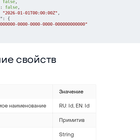
false
,
:
false
,
"2026-01-01T00:00:00Z"
,
"
:
{
000000-0000-0000-0000-000000000000"
йств
ие свойств
Значение
ое наименование
RU: Id, EN: Id
Примитив
String