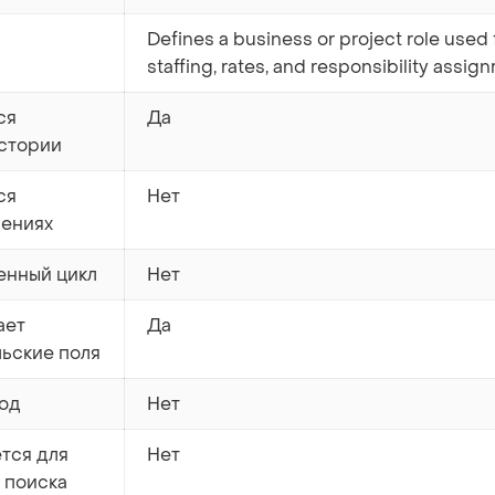
Defines a business or project role used 
staffing, rates, and responsibility assig
ся
Да
истории
ся
Нет
лениях
енный цикл
Нет
ает
Да
льские поля
од
Нет
тся для
Нет
 поиска