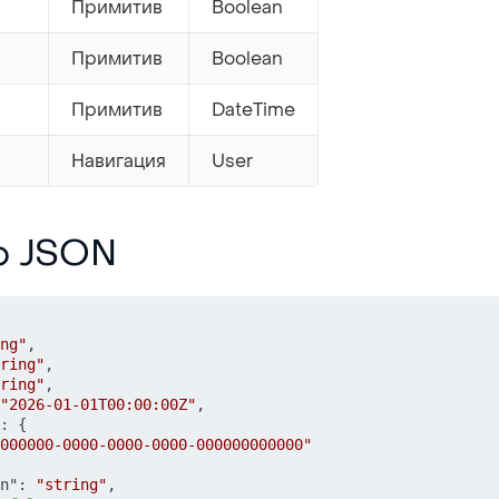
Примитив
Boolean
Примитив
Boolean
Примитив
DateTime
Навигация
User
р JSON
ng"
,
ring"
,
ring"
,
"2026-01-01T00:00:00Z"
,
:
{
000000-0000-0000-0000-000000000000"
n"
:
"string"
,