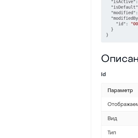
"isActive"
:
"isDefault"
"modified"
:
"modifiedBy
"id"
:
"00
}
}
Описание сво
Описан
Id
Параметр
Отображаем
Вид
Тип