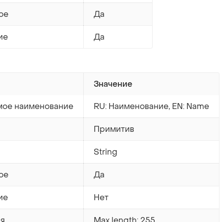
ое
Да
ие
Да
Значение
ое наименование
RU: Наименование, EN: Name
Примитив
String
ое
Да
ие
Нет
ия
Max length: 255