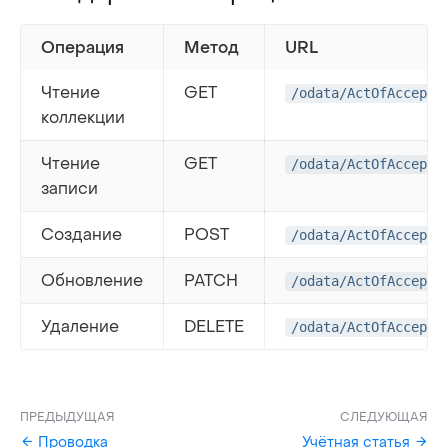
Операция
Метод
URL
Чтение
GET
/odata/ActOfAccepta
коллекции
Чтение
GET
/odata/ActOfAccepta
записи
Создание
POST
/odata/ActOfAccepta
Обновление
PATCH
/odata/ActOfAccepta
Удаление
DELETE
/odata/ActOfAccepta
ПРЕДЫДУЩАЯ
СЛЕДУЮЩАЯ
Проводка
Учётная статья