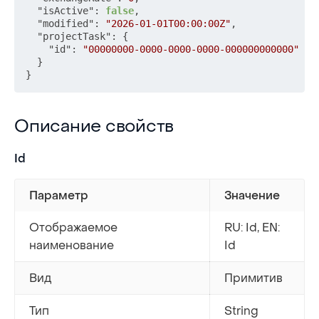
"isActive"
:
false
,
"modified"
:
"2026-01-01T00:00:00Z"
,
"projectTask"
:
{
"id"
:
"00000000-0000-0000-0000-000000000000"
}
}
Описание свойств
Описание свойств
Id
Параметр
Значение
Отображаемое
RU: Id, EN:
наименование
Id
Вид
Примитив
Тип
String