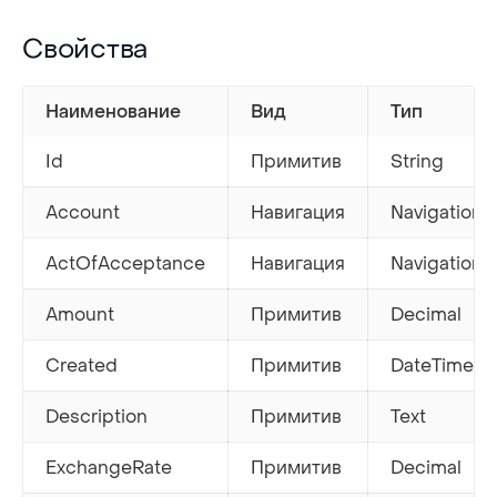
Свойства
Свойства
Наименование
Вид
Тип
Id
Примитив
String
Account
Навигация
Navigation
ActOfAcceptance
Навигация
Navigation
Amount
Примитив
Decimal
Created
Примитив
DateTime
Description
Примитив
Text
ExchangeRate
Примитив
Decimal