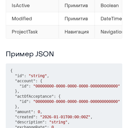
IsActive
Примитив
Boolean
Modified
Примитив
DateTime
ProjectTask
Навигация
Navigation
Пример JSON
Пример JSON
{
"id"
:
"string"
,
"account"
:
{
"id"
:
"00000000-0000-0000-0000-000000000000"
}
,
"actOfAcceptance"
:
{
"id"
:
"00000000-0000-0000-0000-000000000000"
}
,
"amount"
:
0
,
"created"
:
"2026-01-01T00:00:00Z"
,
"description"
:
"string"
,
"exchangeRate"
:
0
,